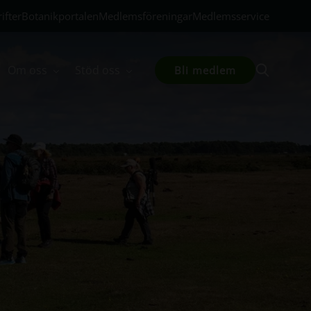
ifter
Botanikportalen
Medlemsföreningar
Medlemsservice
Om oss
Stöd oss
Bli medlem