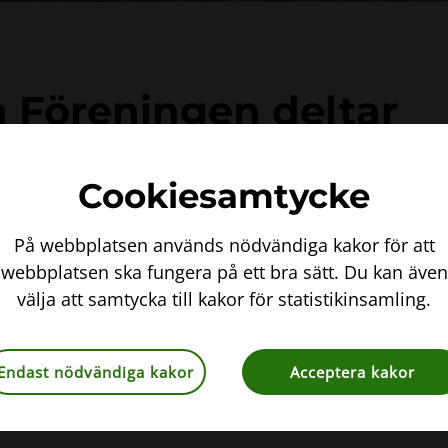
 Föreningen deltar
Show i år igen!
Cookiesamtycke
 på Falsterbo Bird Show i år igen. Falsterbo
På webbplatsen används nödvändiga kakor för att
h fågelmässa. Årets show äger rum 4-6
webbplatsen ska fungera på ett bra sätt. Du kan även
ka Föreningen och Lunds botaniska förening
välja att samtycka till kakor för statistikinsamling.
ringar. Föreningens växtvandringar med temat
de, totalt deltog cirka 70 personer på
Endast nödvändiga kakor
Acceptera kakor
 i nya medlemmar och nya floraväktare. Vi