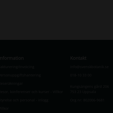
Information
Kontakt
Fakturering/Invoicing
info@svenskbotanik.se
Personuppgiftshantering
018-10 33 00
Reseräkningar
Kungsängens gård 206
Resor, konferenser och kurser - Villkor
753 23 Uppsala
Styrelse och personal - inlogg
Org nr: 802006-9681
illkor