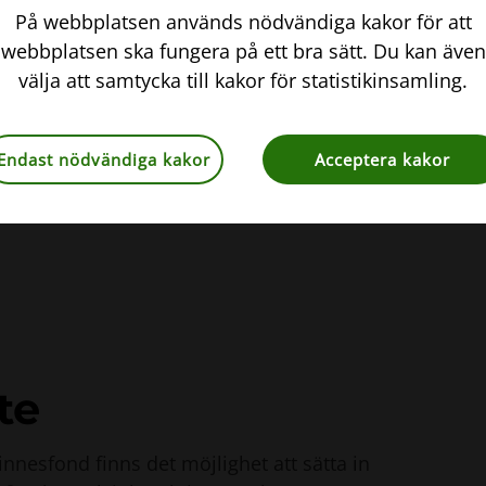
På webbplatsen används nödvändiga kakor för att
l
webbplatsen ska fungera på ett bra sätt. Du kan även
välja att samtycka till kakor för statistikinsamling.
ill syfte att stärka kunskapen kring
era/ersätta personer som kan bidra med
Endast nödvändiga kakor
Acceptera kakor
.
te
innesfond finns det möjlighet att sätta in