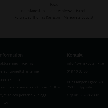
Foto:
Beteslandskap – Peter Vahlersvik, iStock.
Porträtt av Thomas Karlsson – Margareta Edqvist
Information
Kontakt
Fakturering/Invoicing
info@svenskbotanik.se
Personuppgiftshantering
018-10 33 00
Reseräkningar
Kungsängens gård 206
Resor, konferenser och kurser - Villkor
753 23 Uppsala
Styrelse och personal - inlogg
Org nr: 802006-9681
illkor