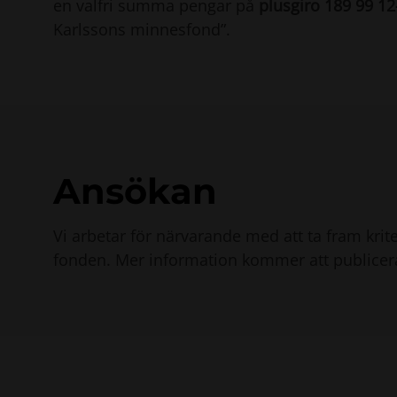
en valfri summa pengar på
plusgiro 189 99 12
Karlssons minnesfond”.
Ansökan
Vi arbetar för närvarande med att ta fram krit
fonden. Mer information kommer att publiceras 