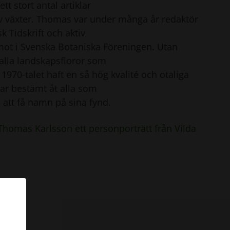
tt stort antal artiklar
 växter. Thomas var under många år redaktör
k Tidskrift och aktiv
ot i Svenska Botaniska Föreningen. Utan
alla landskapsfloror som
1970‐talet haft en så hög kvalité och otaliga
har bestämt åt alla som
att få namn på sina fynd.
homas Karlsson ett personporträtt från Vilda