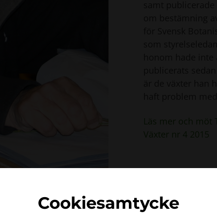
samt publicerade e
om bestämning av
för Svensk Botanis
som styrelseledam
honom hade inte 
publicerats sedan 
är de växter han 
haft problem med 
Läs mer och möt T
Växter nr 4 2015
Cookiesamtycke