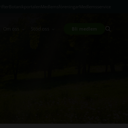
ifter
Botanikportalen
Medlemsföreningar
Medlemsservice
Om oss
Stöd oss
Bli medlem