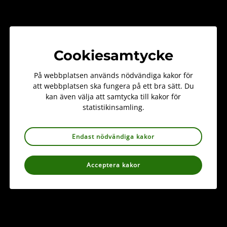
Verksamhetsberättelser
Årsmötesprotokoll
Cookiesamtycke
Policys
På webbplatsen används nödvändiga kakor för
Floraväktarna
att webbplatsen ska fungera på ett bra sätt. Du
kan även välja att samtycka till kakor för
Remissvar
statistikinsamling.
Andra dokument och publikationer
Endast nödvändiga kakor
Acceptera kakor