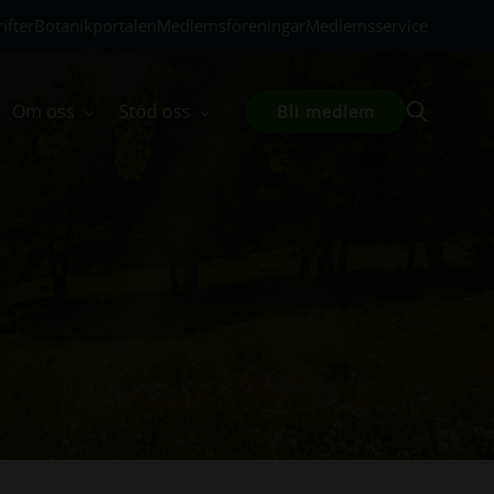
ifter
Botanikportalen
Medlemsföreningar
Medlemsservice
Om oss
Stöd oss
Bli medlem