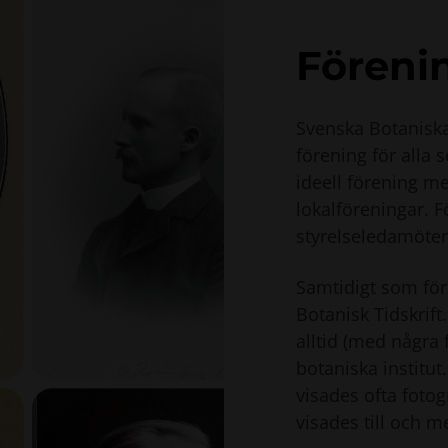
Förenin
Svenska Botaniska
förening för alla s
ideell förening 
lokalföreningar. F
styrelseledamöter
Samtidigt som för
Botanisk Tidskrif
alltid (med några
botaniska institu
visades ofta foto
visades till och m