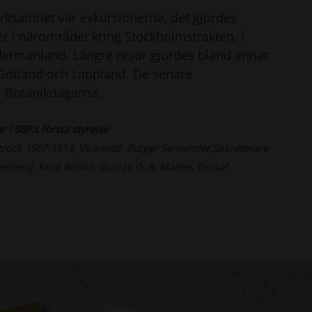
erksamhet var exkursionerna, det gjordes
er i närområdet kring Stockholmstrakten, i
dermanland. Längre resor gjordes bland annat
, Gotland och Lappland. De senare
l
Botanikdagarna
.
i SBF:s första styrelse
trock 1907-1914, Vice ordf. Rutger Sernander,Sekreterare
enberg, Knut Bohlin, Gustav O. A. Malme, Gustaf