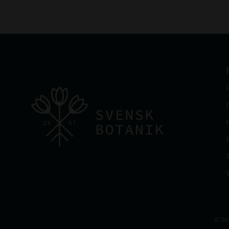
V
© Sv