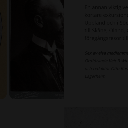
En annan viktig v
kortare exkursion
Uppland och i Sö
till Skåne, Öland
föregångsresor til
Sex av elva medlemmar 
Ordförande Veit B Wit
och redaktör Otto Ros
Lagerheim