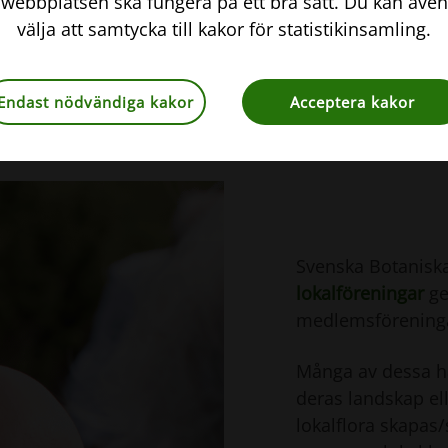
webbplatsen ska fungera på ett bra sätt. Du kan även
1907, samt ett
välja att samtycka till kakor för statistikinsamling.
Endast nödvändiga kakor
Acceptera kakor
Svenska Botanisk
lokalföreningar
ge
medlemsförening
Många av dessa ha
deras landskap e
lokalflora skapas