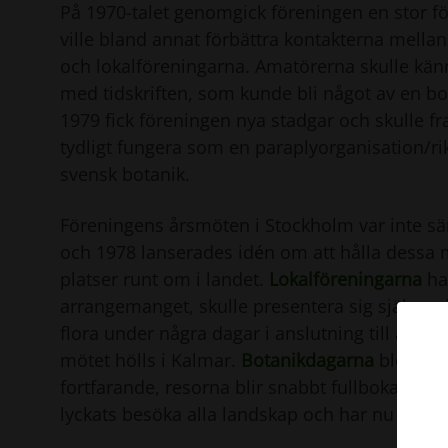
På 1970-talet genomgick föreningen en stor f
ville bland annat förbättra kontakterna mella
och lokalföreningarna. Amatörerna skulle kä
med tidskriften, som kunde bli något av en bo
1979 fick föreningen nya stadgar och skulle 
tydligt fungera som en paraplyorganisation/ri
svensk botanik.
Föreningens årsmöten i Stockholm var inte sär
och 1978 lanserades idén om att hålla dessa 
platser runt om i landet.
Lokalföreningarna
ha
arrangemanget, skulle presentera sig själva, s
flora under några dagar i anslutning till årsmö
mötet hölls i Kalmar.
Botanikdagarna
blev en 
fortfarande, resorna blir snabbt fullbokade va
lyckats besöka alla landskap och har nu börja