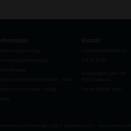
Information
Kontakt
Fakturering/Invoicing
info@svenskbotanik.se
Personuppgiftshantering
018-10 33 00
Reseräkningar
Kungsängens gård 206
Resor, konferenser och kurser - Villkor
753 23 Uppsala
Styrelse och personal - inlogg
Org nr: 802006-9681
illkor
enska Botaniska Föreningen 2026
Integritetspolicy
Ändra cookiessam