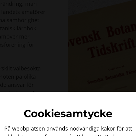
örändring, man
n landets amatörer
nna samhörighet
tanisk lärobok.
framöver mer
ksförening för
skilt välbesökta
möten på olika
de ansvar för
ina trakter och sin
tet. Det första
succé och är det
Cookiesamtycke
rje år 2005 hade vi
t om.
På webbplatsen används nödvändiga kakor för att