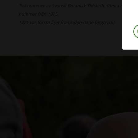
Två nummer av Svensk Botanisk Tidskrift, första numret 
nummer från 1975.
1971 var första året framsidan hade färgtryck!.