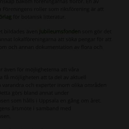
nskap bakom föreningarnas floror. En av
 Föreningens roller som riksförening är att
örlag
för botanisk litteratur.
eet bildades även
Jubileumsfonden
som gör det
annat lokalföreningarna att söka pengar för att
r om och annan dokumentation av flora och
r även för möjligheterna att våra
a få möjligheten att ta del av aktuell
fa varandra och experter inom olika områden
etta görs bland annat under
sen som hålls i Uppsala en gång om året.
ingens årsmöte i samband med
nsen.