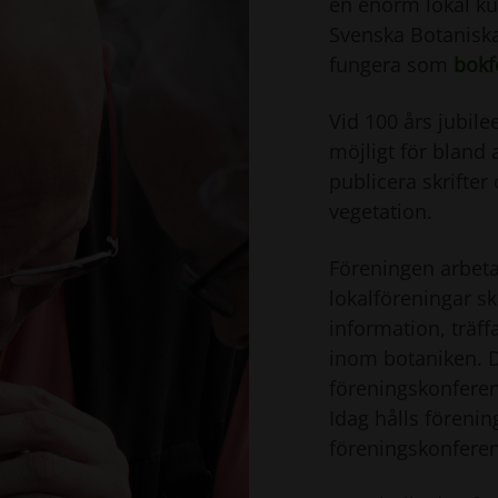
en enorm lokal ku
Svenska Botaniska
fungera som
bokf
Vid 100 års jubil
möjligt för bland 
publicera skrifte
vegetation.
Föreningen arbeta
lokalföreningar sk
information, träf
inom botaniken. D
föreningskonferen
Idag hålls fören
föreningskonfere