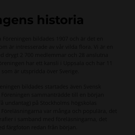
gens historia
 Föreningen bildades 1907 och är det en
om är intresserade av vår vilda flora. Vi är en
med drygt 2 700 medlemmar och 28 anslutna
öreningen har ett kansli i Uppsala och har 11
 som är utspridda över Sverige.
eningen bildades startades även Svensk
t. Föreningen sammanträdde till en början
 få undantag) på Stockholms högskolas
t. Föreläsningarna var många och populära, det
grafier i samband med föreläsningarna, det
ed färgfoton redan från början.