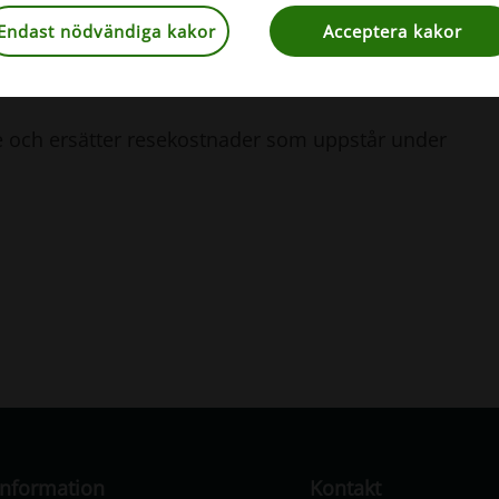
Endast nödvändiga kakor
Acceptera kakor
1 maj. Antalet platser är begränsade, så vänta
e och ersätter resekostnader som uppstår under
Information
Kontakt