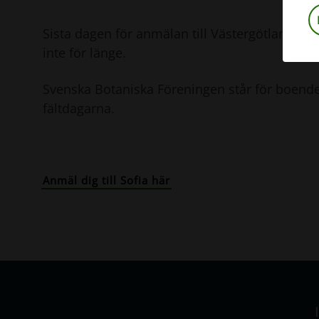
Sista dagen för anmälan till Västergötland är 
inte för länge.
Svenska Botaniska Föreningen står för boend
fältdagarna.
Anmäl dig till Sofia här