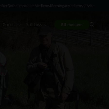
ifter
Botanikportalen
Medlemsföreningar
Medlemsservice
Om oss
Stöd oss
Bli medlem