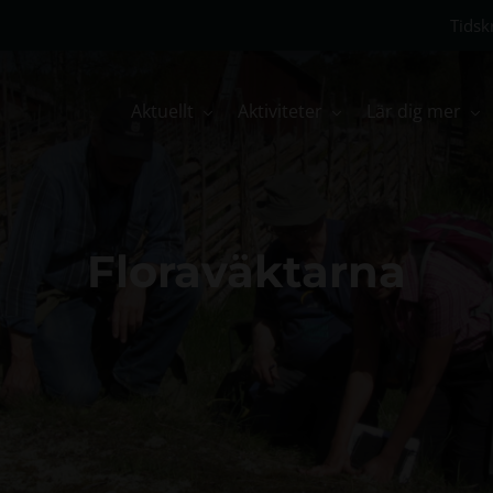
Tidskr
Aktuellt
Aktiviteter
Lär dig mer
Floraväktarna