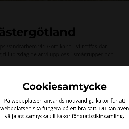
Västergötland
ps vandrarhem vid Göta kanal. Vi träffas där
 till torsdag delar vi upp oss i smågrupper och
lt åt liten färgginst. Den har sin huvudsakliga
Cookiesamtycke
ång kommuner. Där växer den ofta längs
enkel terräng att inventera i. En del sträckor
På webbplatsen används nödvändiga kakor för att
webbplatsen ska fungera på ett bra sätt. Du kan även
välja att samtycka till kakor för statistikinsamling.