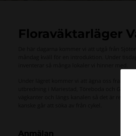
Floraväktarläger 
De här dagarna kommer vi att utgå från Sjötor
måndag kväll för en introduktion. Under tisdag
inventerar så många lokaler vi hinner med.
Under lägret kommer vi att ägna oss framför al
utbredning i Mariestad, Töreboda och Gullsp
vägkanter och längs kanalen så det är relativt 
kanske går att söka av från cykel.
Anmälan