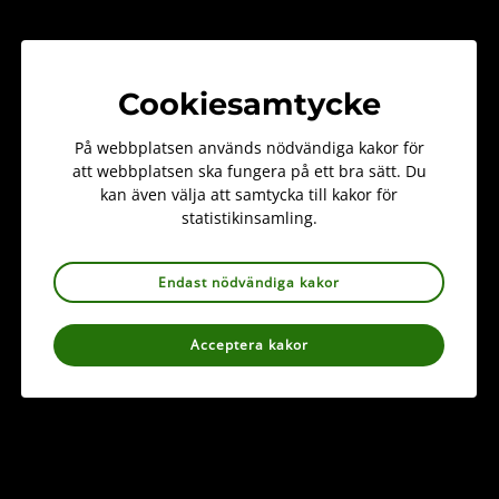
Svenska Botaniska Föreningen brukar vanligtvis delta på
Trädgårdsmässan men kommer tyvärr inte kunna
medverka i år. Vi hoppas kunna medverka nästa år igen.
Cookiesamtycke
Trädgårdsmässan är Nordens största trädgårdsmässa.
På webbplatsen används nödvändiga kakor för
Årets show äger rum 26-29 mars.
att webbplatsen ska fungera på ett bra sätt. Du
kan även välja att samtycka till kakor för
statistikinsamling.
Foto: Maria van der Wie
Endast nödvändiga kakor
Acceptera kakor
Information