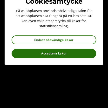
Cookiesamtycke
Ledamot
bengt.stridh@svenskbotanik.se
På webbplatsen används nödvändiga kakor för
att webbplatsen ska fungera på ett bra sätt. Du
kan även välja att samtycka till kakor för
statistikinsamling.
Endast nödvändiga kakor
Acceptera kakor
Information
Kontakt
info@svenskbotanik.se
018-10 33 00
Kungsängens gård 206
753 23 Uppsala
Org nr: 802006-9681