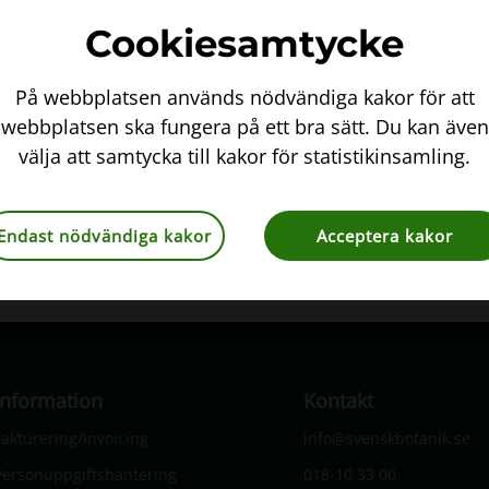
Cookiesamtycke
På webbplatsen används nödvändiga kakor för att
webbplatsen ska fungera på ett bra sätt. Du kan även
välja att samtycka till kakor för statistikinsamling.
Endast nödvändiga kakor
Acceptera kakor
Information
Kontakt
Fakturering/Invoicing
info@svenskbotanik.se
Personuppgiftshantering
018-10 33 00