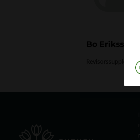
Bo Eriksson
Revisorssuppleant