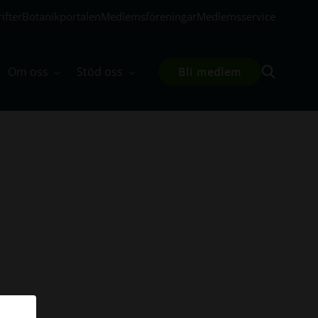
ifter
Botanikportalen
Medlemsföreningar
Medlemsservice
Om oss
Stöd oss
Bli medlem