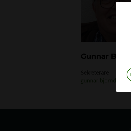
Gunnar Björ
Sekreterare
gunnar.bjorndahl@s