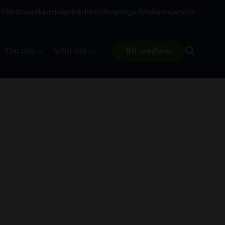
ifter
Botanikportalen
Medlemsföreningar
Medlemsservice
Om oss
Stöd oss
Bli medlem