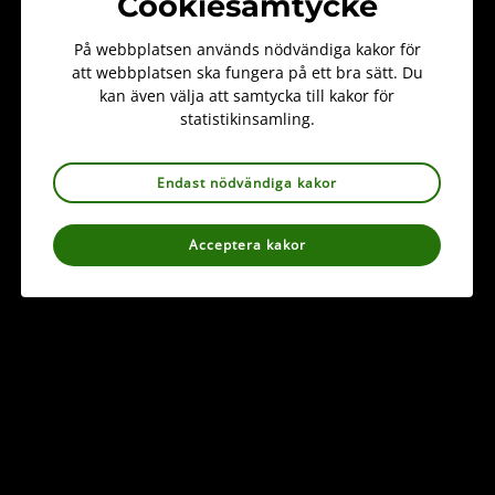
Cookiesamtycke
Ledamot
sofia.mattiasson-nilsson@svenskbotanik.se
På webbplatsen används nödvändiga kakor för
att webbplatsen ska fungera på ett bra sätt. Du
kan även välja att samtycka till kakor för
statistikinsamling.
Endast nödvändiga kakor
Acceptera kakor
Information
Kontakt
info@svenskbotanik.se
018-10 33 00
Kungsängens gård 206
753 23 Uppsala
Org nr: 802006-9681