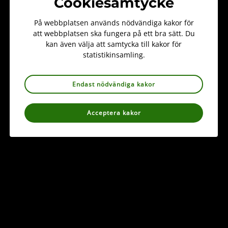
Cookiesamtycke
Valberedning
valberedning@svenskbotanik.se
På webbplatsen används nödvändiga kakor för
att webbplatsen ska fungera på ett bra sätt. Du
kan även välja att samtycka till kakor för
statistikinsamling.
Endast nödvändiga kakor
Acceptera kakor
Information
Kontakt
info@svenskbotanik.se
018-10 33 00
Kungsängens gård 206
753 23 Uppsala
Org nr: 802006-9681