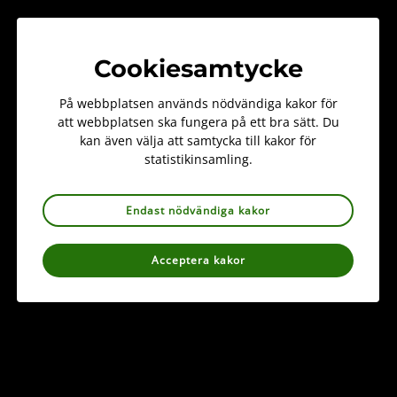
Blomställningen är ensidigt riktad eller något
spiralvriden. De doftande blommorna är vita och de yttre
kalkbladen tätt körtelhåriga (figur 1). Blomningen sker i
juli eller augusti. Knärot bildar mykorrhiza och är helt
Cookiesamtycke
beroende av sin svamppartner.
På webbplatsen används nödvändiga kakor för
att webbplatsen ska fungera på ett bra sätt. Du
Primärfyndet i Sverige gjordes i Uppland och
kan även välja att samtycka till kakor för
publicerades 1732. Det vetenskapliga släktnamnet
statistikinsamling.
Goodyera
hänsyftar på den engelska botanisten John
Goodyer (1592–1664). Artepitetet
repens
betyder
Endast nödvändiga kakor
krypande och syftar förstås på jordstammen. I Norden
finns knärot även i Finland där den är spridd i hela
landet, i Norge är den mer sällsynt och den är rar i
Acceptera kakor
Danmark. Arten växer i en stor del av Europa men mer
sällsynt i de västra och södra delarna. I Asien och
Nordamerika är den spridd i de tempererade delarna och
den finns till och med i Nordafrika.
Du som är ute i skogen kan bidra till att öka vår kunskap