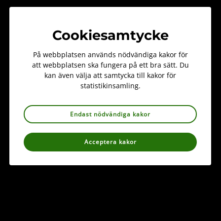
önskar. Henrik är en fantastisk pedagog som enkelt kan
förklara även de svåra problemen kring mossorna, hur
känna igen även de minsta arterna och var man bör leta
Cookiesamtycke
efter dem. Förutom att han har haft mossor som jobb, har
han ägnat stor del av sin fritid åt att bli en av Sveriges
På webbplatsen används nödvändiga kakor för
främsta och kunnigaste på mossor.
att webbplatsen ska fungera på ett bra sätt. Du
kan även välja att samtycka till kakor för
statistikinsamling.
Se utdelningen här
Endast nödvändiga kakor
Acceptera kakor