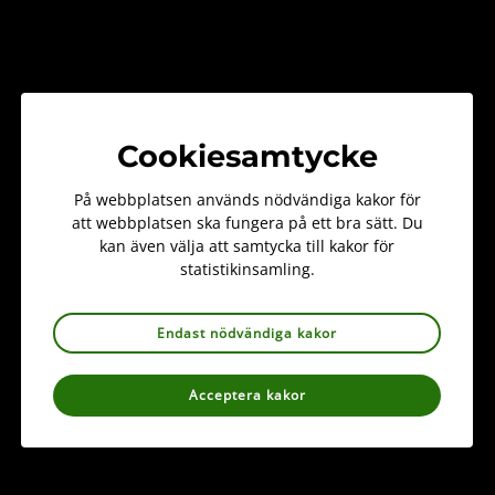
2
-
2
6
-
9
Cookiesamtycke
0
0
På webbplatsen används nödvändiga kakor för
x
att webbplatsen ska fungera på ett bra sätt. Du
7
kan även välja att samtycka till kakor för
0
statistikinsamling.
0
Endast nödvändiga kakor
E
Acceptera kakor
Vårvärmen lockar fram vårblommorna
v
e
Nyhet
,
Pressmeddelande
,
Vårkollen
Torsdag 2 April 2026
n
t