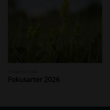
H
Tisdag 9 Juni 2026
o
Fokusarter 2026
n
u
n
g
s