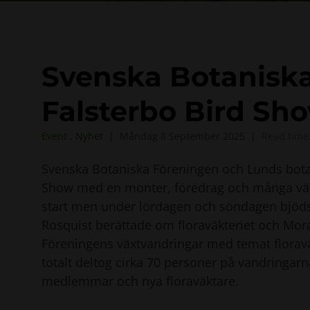
Svenska Botanisk
Falsterbo Bird Sh
Event
,
Nyhet
Måndag 8 September 2025
Read time
Svenska Botaniska Föreningen och Lunds botani
Show med en monter, föredrag och många växtv
start men under lördagen och söndagen bjöd
Rosquist berättade om floraväkteriet och Mo
Föreningens växtvandringar med temat floravä
totalt deltog cirka 70 personer på vandringarn
medlemmar och nya floraväktare.