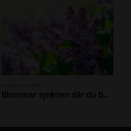
I
Torsdag 4 Juni 2026
m
Blommar syrénen där du bor? – Hjälp forskare att kartlägga naturens förändringar
a
g
e
B
a