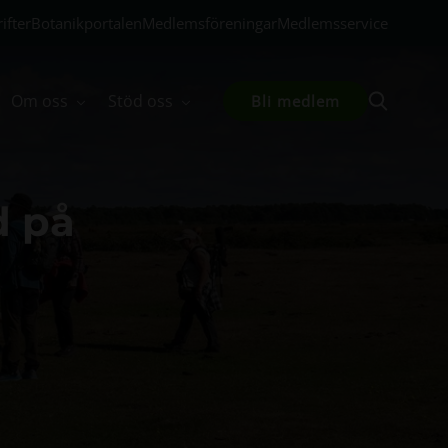
ifter
Botanikportalen
Medlemsföreningar
Medlemsservice
Om oss
Stöd oss
Bli medlem
d på