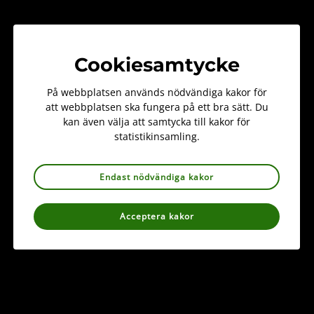
Cookiesamtycke
På webbplatsen används nödvändiga kakor för
att webbplatsen ska fungera på ett bra sätt. Du
kan även välja att samtycka till kakor för
statistikinsamling.
Endast nödvändiga kakor
Acceptera kakor
Vilda Växter 2-26
Nyhet
,
Vilda Växter
,
VV-nummer
Tisdag 21 April 2026