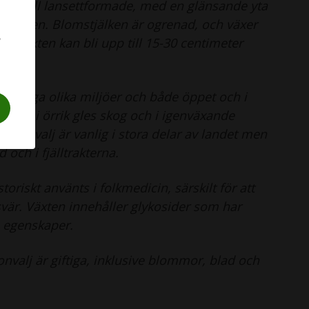
vala till lansettformade, med en glänsande yta
rån basen. Blomstjälken är ogrenad, och växer
. Växten kan bli upp till 15-30 centimeter
 i många olika miljöer och både öppet och i
n ofta i örrik gles skog och i igenväxande
ljekonvalj är vanlig i stora delar av landet men
d och i fjälltrakterna.
storiskt använts i folkmedicin, särskilt för att
vär. Växten innehåller glykosider som har
 egenskaper.
konvalj är giftiga, inklusive blommor, blad och