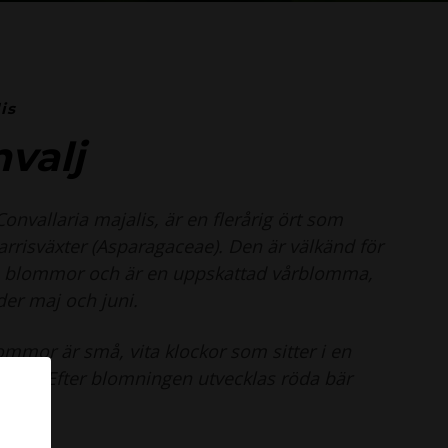
is
nvalj
Convallaria majalis,
är en flerårig ört som
arrisväxter (
Asparagaceae
). Den är välkänd för
ta blommor och är en uppskattad vårblomma,
r maj och juni.
ommor är små, vita klockor som sitter i en
klase. Efter blomningen utvecklas röda bär