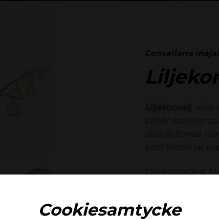
Convallaria majal
Liljeko
Liljekonvalj
, eller
tillhör familjen sp
sina doftande vi
som blommar unde
Liljekonvaljens bl
bågböjd ensidig, 
som är giftiga.
Cookiesamtycke