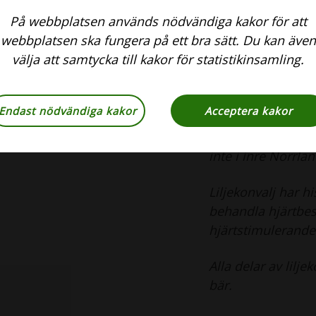
Bladen är stora, o
På webbplatsen används nödvändiga kakor för att
och sitter i par f
webbplatsen ska fungera på ett bra sätt. Du kan även
upp från bladbasen
välja att samtycka till kakor för statistikinsamling.
hög.
Liljekonvalj växer
Endast nödvändiga kakor
Acceptera kakor
skog. Du hittar de
ängar och bryn. Li
inte i inre Norrlan
Liljekonvalj har hi
behandla hjärtbes
hjärtstimulerande
Alla delar av lilje
bär.