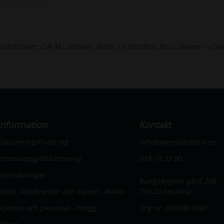
lustrationer: C.A.M Lindman, Bilder ur Nordens flora, Banner – Ca
Information
Kontakt
Fakturering/Invoicing
info@svenskbotanik.se
Personuppgiftshantering
018-10 33 00
Reseräkningar
Kungsängens gård 206
Resor, konferenser och kurser - Villkor
753 23 Uppsala
Styrelse och personal - inlogg
Org nr: 802006-9681