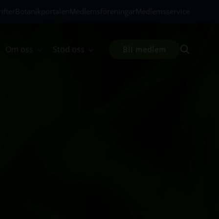
ifter
Botanikportalen
Medlemsföreningar
Medlemsservice
Om oss
Stöd oss
Bli medlem