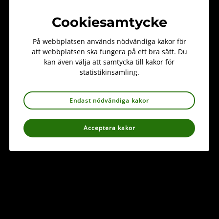
Cookiesamtycke
På webbplatsen används nödvändiga kakor för
att webbplatsen ska fungera på ett bra sätt. Du
kan även välja att samtycka till kakor för
statistikinsamling.
Hästhov
Endast nödvändiga kakor
Acceptera kakor