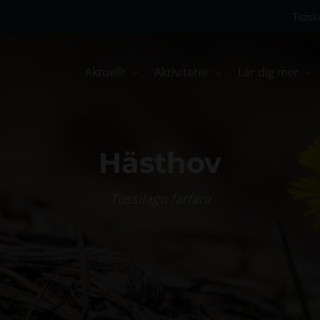
Tidskr
Aktuellt
Aktiviteter
Lär dig mer
Hästhov
Tussilago farfara