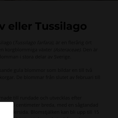
 eller Tussilago
silago (
Tussilago farfara)
, är en flerårig ört
jen korgblommiga växter
(Asteraceae)
. Den är
blomman i stora delar av Sverige.
ysande gula blommor som bildar en till två
orgar. De blommar från slutet av februari till
made till rundade och utvecklas efter
r 10-20 centimeter breda, med en sågtandad
rig undersida. Blomstjälken kan bli upp till 15