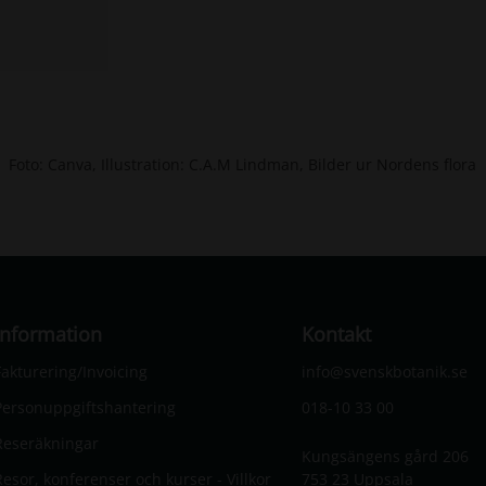
Foto: Canva, Illustration: C.A.M Lindman, Bilder ur Nordens flora
Information
Kontakt
Fakturering/Invoicing
info@svenskbotanik.se
Personuppgiftshantering
018-10 33 00
Reseräkningar
Kungsängens gård 206
Resor, konferenser och kurser - Villkor
753 23 Uppsala