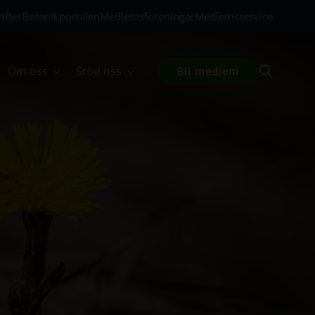
ifter
Botanikportalen
Medlemsföreningar
Medlemsservice
Om oss
Stöd oss
Bli medlem