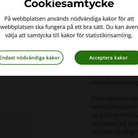
Cookiesamtycke
centimeter hög, är
rödaktiga eller bru
med en krypande j
På webbplatsen används nödvändiga kakor för att
sprida sig effekti
webbplatsen ska fungera på ett bra sätt. Du kan även
välja att samtycka till kakor för statistikinsamling.
Tussilagon trivs b
och soliga platser
Endast nödvändiga kakor
Acceptera kakor
åkerkanter, i dike
I Sverige är den va
Norrland och läng 
Tussilagon har an
andra luftvägsbe
att göra te och s
begränsad på grun
kan vara skadliga