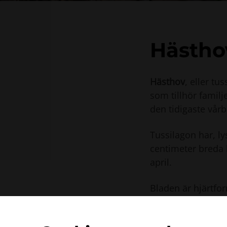
Hästhov
Hästhov
, eller tus
som tillhör famil
den tidigaste vår
Tussilagon har, l
centimeter breda k
april.
Bladen är hjärtfor
blomningen. De ä
kant och en filthå