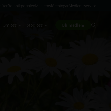
ifter
Botanikportalen
Medlemsföreningar
Medlemsservice
Om oss
Stöd oss
Bli medlem