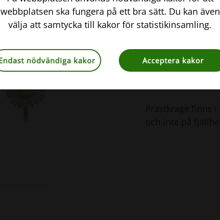
webbplatsen ska fungera på ett bra sätt. Du kan även
Stjälken är upprät
välja att samtycka till kakor för statistikinsamling.
oftast ogrenad oc
Prästkragen trivs
Endast nödvändiga kakor
Acceptera kakor
jord. Den är vanl
öppna områden.
Prästkrage finns i
och inte på fjällhe