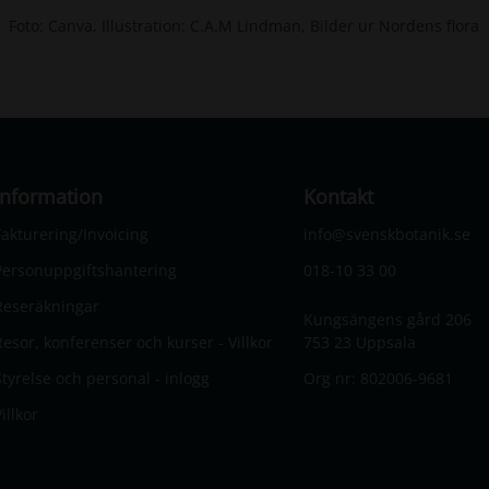
Foto: Canva, Illustration: C.A.M Lindman, Bilder ur Nordens flora
Information
Kontakt
Fakturering/Invoicing
info@svenskbotanik.se
Personuppgiftshantering
018-10 33 00
Reseräkningar
Kungsängens gård 206
Resor, konferenser och kurser - Villkor
753 23 Uppsala
Styrelse och personal - inlogg
Org nr: 802006-9681
illkor