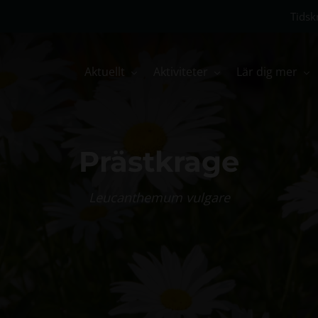
Tidskr
Aktuellt
Aktiviteter
Lär dig mer
Prästkrage
Leucanthemum vulgare