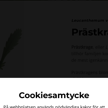
Leucanthemum v
Prästk
Prästkrage
, eller
L
tillhör familjen k
de mest igenkännl
Prästkragens blo
diskblommor i mi
bildar prästens k
diameter. Bladen 
Cookiesamtycke
De nedre bladen ä
bladen är mindre
På webbplatsen används nödvändiga kakor för att