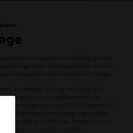
ulgare
rage
eucanthemum vulgare
, är en flerårig ört som
orgblommiga växter (
Asteraceae
). Den är en av
iga och populära vilda blommorna i Sverige.
mmor är samlade i en korg med små, gula
tten, omgivna av vita strålblommor som
rage. Blomkorgen kan vara 3,5–5,5 centimeter i
är lansettformade och trubbigt sågtandade.
r större med en skaftlik bas, medan de övre
 med öron som omsluter stjälken.