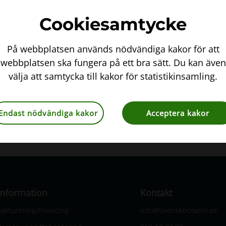
Cookiesamtycke
P
På webbplatsen används nödvändiga kakor för att
Anslag Göran Gustafss
u
webbplatsen ska fungera på ett bra sätt. Du kan även
r
Atlasprojektet
,
Nyhet
Månd
välja att samtycka till kakor för statistikinsamling.
p
u
r
Endast nödvändiga kakor
Acceptera kakor
b
r
ä
c
k
Information
Kontakt
a
-
Fakturering/Invoicing
info@svenskbotanik.se
P