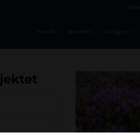
Tidskr
Aktuellt
Aktiviteter
Lär dig mer
jektet