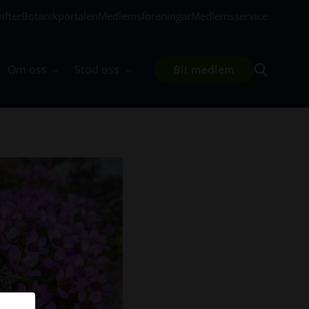
ifter
Botanikportalen
Medlemsföreningar
Medlemsservice
Om oss
Stöd oss
Bli medlem