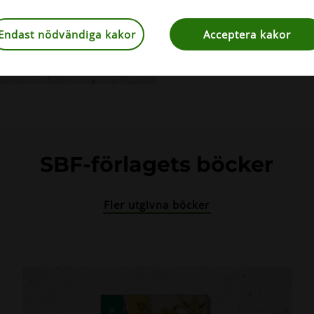
Köp boken på Na
Endast nödvändiga kakor
Acceptera kakor
SBF-förlagets böcker
Fler utgivna böcker