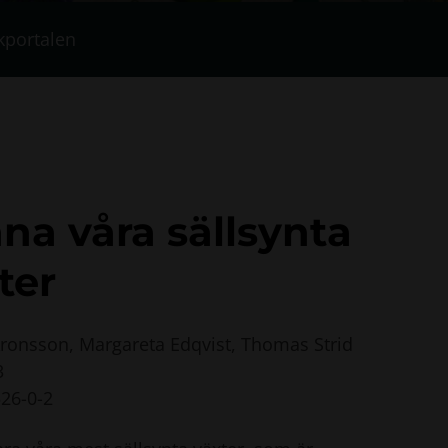
kportalen
na våra sällsynta
ter
Aronsson, Margareta Edqvist, Thomas Strid
3
26-0-2