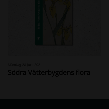
N
Måndag 28 Juni 2021
e
Södra Vätterbygdens flora
w
s
-
S
V
F