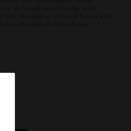
ara våra mest sällsynta växter, som är
e har sin framtid säkrad i Sverige, krävs
 finns. Med hjälp av denna bok hoppas vi att
 att öka kunskapen om våra rödlistade