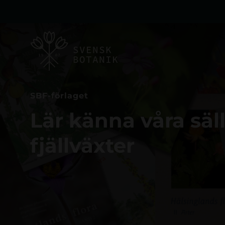
SBF-förlaget
Lär känna våra säl
fjällväxter