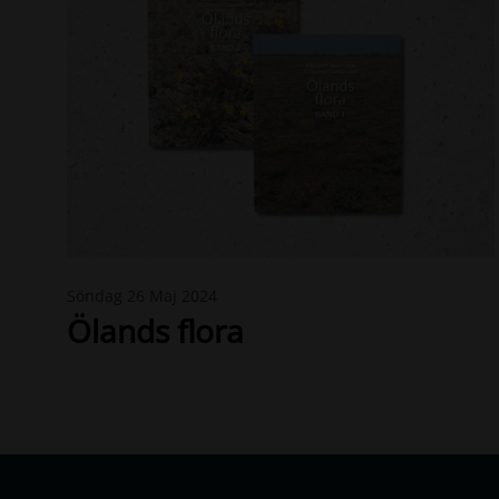
N
Söndag 26 Maj 2024
e
Ölands flora
w
s
-
Ö
l
a