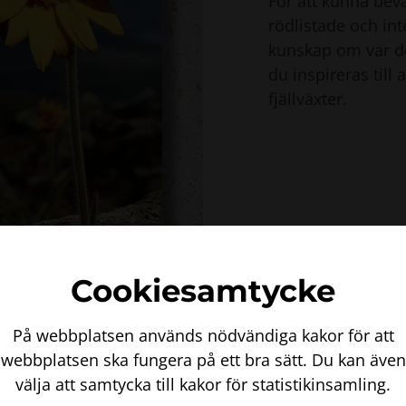
För att kunna bev
rödlistade och int
kunskap om var de
du inspireras till
fjällväxter.
Cookiesamtycke
På webbplatsen används nödvändiga kakor för att
webbplatsen ska fungera på ett bra sätt. Du kan även
välja att samtycka till kakor för statistikinsamling.