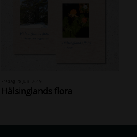
N
Fredag 28 Juni 2019
e
Hälsinglands flora
w
s
-
H
ä
l