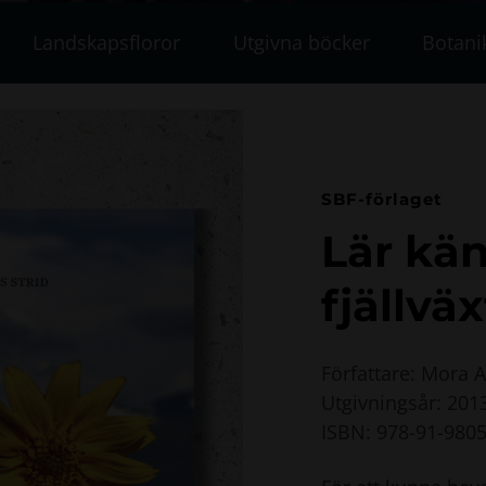
Landskapsfloror
Utgivna böcker
Botani
SBF-förlaget
Lär kän
fjällväx
Författare: Mora 
Utgivningsår: 201
ISBN: 978-91-9805