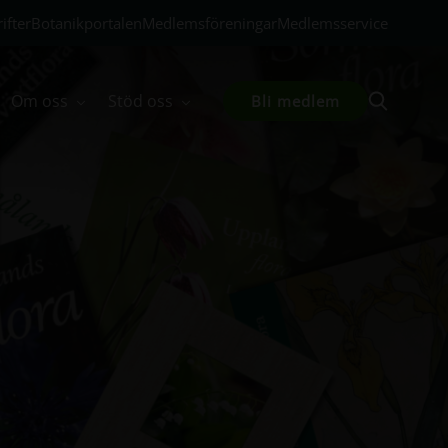
ifter
Botanikportalen
Medlemsföreningar
Medlemsservice
Om oss
Stöd oss
Bli medlem