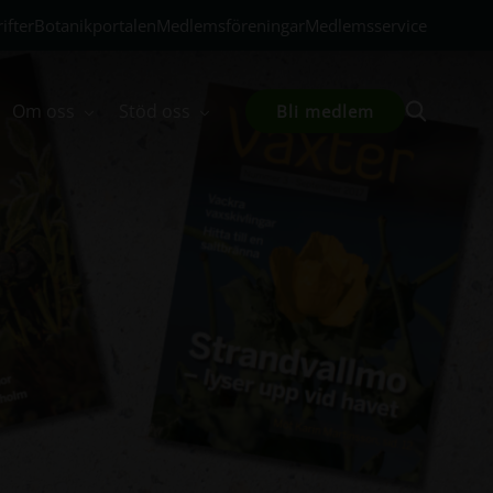
ifter
Botanikportalen
Medlemsföreningar
Medlemsservice
Om oss
Stöd oss
Bli medlem