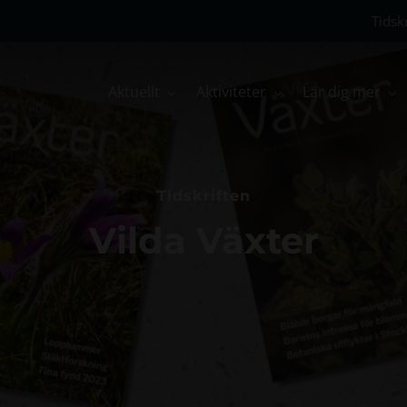
Tidskr
Aktuellt
Aktiviteter
Lär dig mer
Tidskriften
Vilda Växter