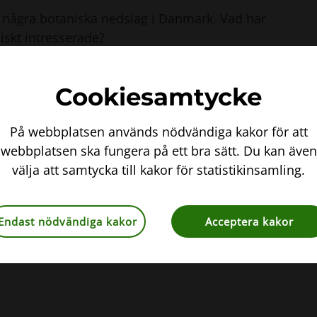
r några botaniska nedslag i Danmark. Vad har
iskt intresserade?
 vanliga ormbunkar. Lär dig känna igen dem så
Cookiesamtycke
sätter artikelserien om botanik i storstäder.
ra som står i fokus.
På webbplatsen används nödvändiga kakor för att
mål i staden. Detta och mycket annat finns att
webbplatsen ska fungera på ett bra sätt. Du kan även
välja att samtycka till kakor för statistikinsamling.
Endast nödvändiga kakor
Acceptera kakor