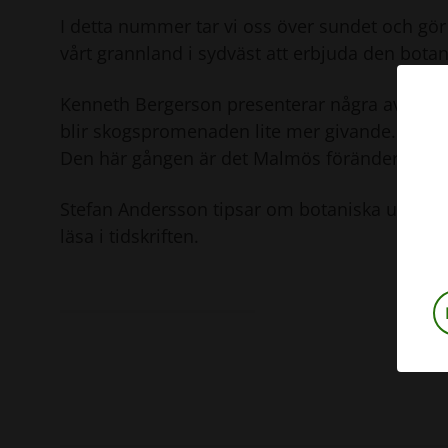
I detta nummer tar vi oss över sundet och gö
vårt grannland i sydväst att erbjuda den botan
Kenneth Bergerson presenterar några av våra
blir skogspromenaden lite mer givande. Vi fort
Den här gången är det Malmös föränderliga flo
Stefan Andersson tipsar om botaniska utflykts
läsa i tidskriften.