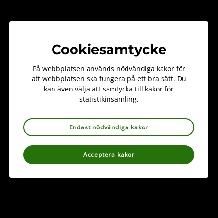
Arter som ska floraväktas
Enheter i floraväkteriet
Cookiesamtycke
Handledning floraväkteri
Artportalen för Floraväktare
På webbplatsen används nödvändiga kakor för
att webbplatsen ska fungera på ett bra sätt. Du
kan även välja att samtycka till kakor för
statistikinsamling.
Foto. Banner: Margareta Edqvist
Endast nödvändiga kakor
Acceptera kakor
Information