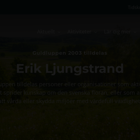
Tidskr
Aktuellt
Aktiviteter
Lär dig mer
Guldluppen 2003 tilldelas
Erik Ljungstrand
uppen tilldelas personer eller organisationer som akti
 sprider kunskap om den svenska floran, eller som a
att vårda eller skydda miljöer med värdefull växtlighet