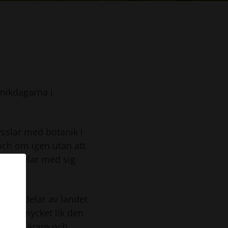
nikdagarna i
sslar med botanik i
och om igen utan att
ärna delar med sig
olika delar av landet
ering mycket lik den
ave, lärare och