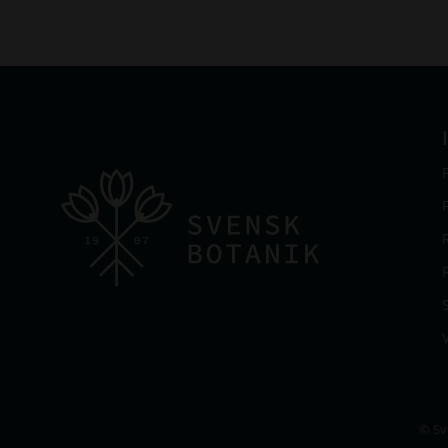
V
© Sv