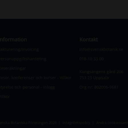
Information
Kontakt
Fakturering/Invoicing
info@svenskbotanik.se
Personuppgiftshantering
018-10 33 00
Reseräkningar
Kungsängens gård 206
Resor, konferenser och kurser - Villkor
753 23 Uppsala
Styrelse och personal - inlogg
Org nr: 802006-9681
illkor
enska Botaniska Föreningen 2026
Integritetspolicy
Ändra cookiessam