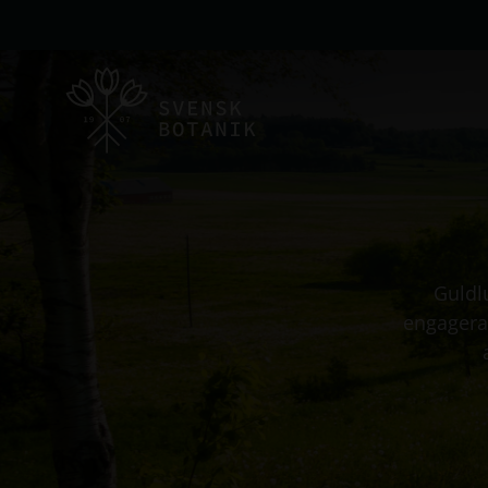
Guldl
engagerat