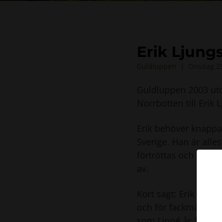
Erik Ljung
Guldluppen
Onsdag 25
Guldluppen 2003 ut
Norrbotten till Erik 
Erik behöver knappa
Sverige. Han är alle
förtröttas och avsl
av.
Kort sagt: Erik repr
och för fackmän vid 
som Linné år 1735 