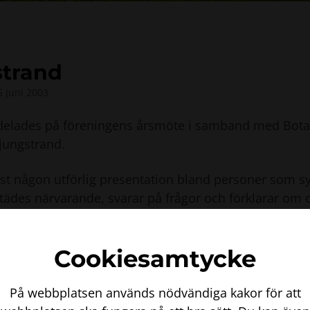
strand
 Juni 2003
delades på föreningens årsmöte i samband med Bota
Ljungstrand.
st någon utförlig presentation bland personer som sy
städes närvarande, svarar på frågor och förklarar om 
öjar då ett närmast encyklopediskt vetande som han g
Cookiesamtycke
esenterar botanisk sakkunskap både för amatörer ute i 
våra institutioner. Därför valde vi en kortfattad motiv
På webbplatsen används nödvändiga kakor för att
använde då han placerade holländaren Herman Boerha