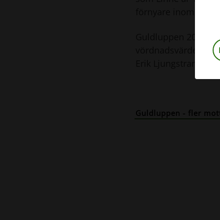
förnyare inom medic
Guldluppen 2003 til
vördnadsvärde yngli
Erik Ljungstrand.
Guldluppen - fler mot