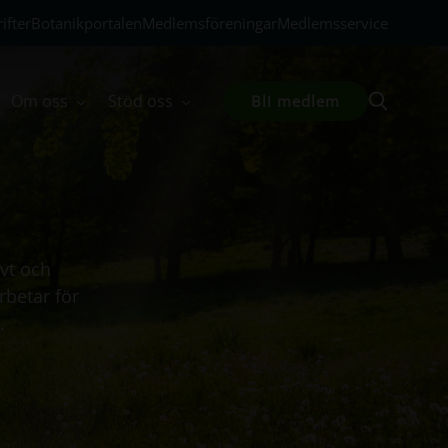
ifter
Botanikportalen
Medlemsföreningar
Medlemsservice
Om oss
Stöd oss
Bli medlem
vt och
rbetar för
.