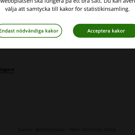
webbplatsen ska fungera på ett bra sätt. Du kan även
inen och botaniken, bland de främsta inom naturve
välja att samtycka till kakor för statistikinsamling.
ldelas den framstående och outtröttlige gynnare, ing
ng, vilken man i hela Sverige beundrar såsom nutiden
Endast nödvändiga kakor
Acceptera kakor
tagare
Banner: Beteslandskap – Peter Vahlersvik, iStock.